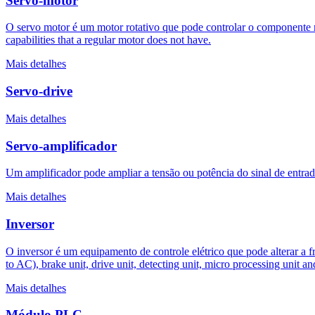
Servo-motor
O servo motor é um motor rotativo que pode controlar o componente mec
capabilities that a regular motor does not have.
Mais detalhes
Servo-drive
Mais detalhes
Servo-amplificador
Um amplificador pode ampliar a tensão ou potência do sinal de entrada
Mais detalhes
Inversor
O inversor é um equipamento de controle elétrico que pode alterar a f
to AC), brake unit, drive unit, detecting unit, micro processing unit an
Mais detalhes
Módulo PLC