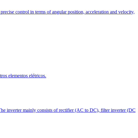
cise control in terms of angular position, acceleration and velocity,
ros elementos elétricos.
 inverter mainly consists of rectifier (AC to DC), filter inverter (DC