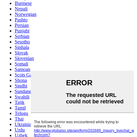
Burmese
Nepali
Norwegian
Pashto
Persian
Punjabi
Serbian
Sesotho
Sinhala
Slovak
Slovenian
Somali
Samoan
Scots Gaelic
Shona
Sindhi
Sundanese
Swahili
Tajik
Tamil
Telugu
Thai
Ukrainian
Urdu
Uzbek