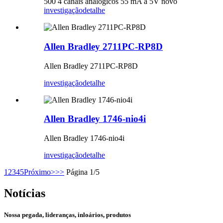
500 4 canais analógicos 55 mA a 5V novo
investigação
detalhe
Allen Bradley 2711PC-RP8D
Allen Bradley 2711PC-RP8D
investigação
detalhe
Allen Bradley 1746-nio4i
Allen Bradley 1746-nio4i
investigação
detalhe
1
2
3
4
5
Próximo>
>>
Página 1/5
Notícias
Nossa pegada, lideranças, inloários, produtos