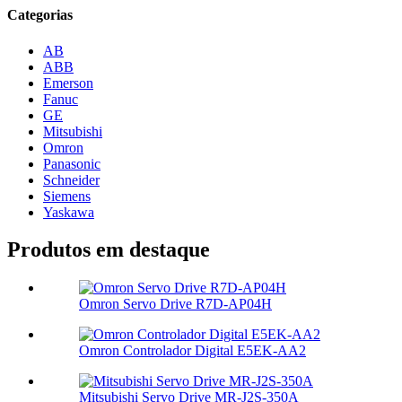
Categorias
AB
ABB
Emerson
Fanuc
GE
Mitsubishi
Omron
Panasonic
Schneider
Siemens
Yaskawa
Produtos em destaque
Omron Servo Drive R7D-AP04H
Omron Controlador Digital E5EK-AA2
Mitsubishi Servo Drive MR-J2S-350A