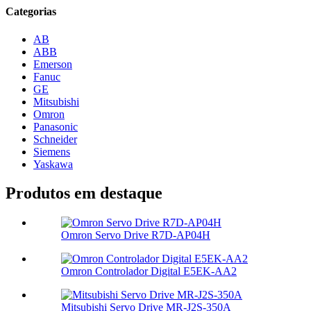
Categorias
AB
ABB
Emerson
Fanuc
GE
Mitsubishi
Omron
Panasonic
Schneider
Siemens
Yaskawa
Produtos em destaque
Omron Servo Drive R7D-AP04H
Omron Controlador Digital E5EK-AA2
Mitsubishi Servo Drive MR-J2S-350A