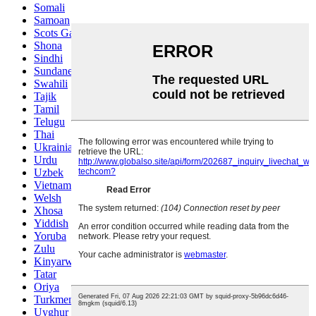
Somali
Samoan
Scots Gaelic
Shona
Sindhi
Sundanese
Swahili
Tajik
Tamil
Telugu
Thai
Ukrainian
Urdu
Uzbek
Vietnamese
Welsh
Xhosa
Yiddish
Yoruba
Zulu
Kinyarwanda
Tatar
Oriya
Turkmen
Uyghur