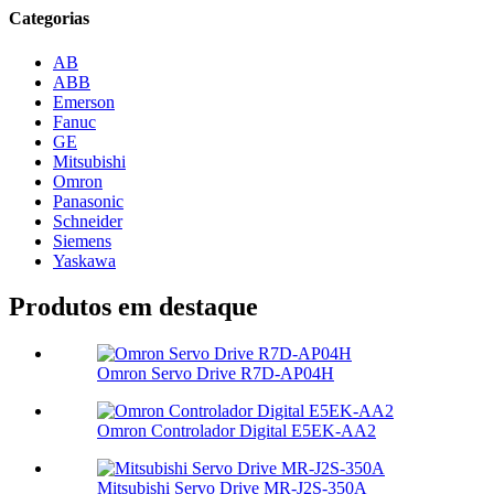
Categorias
AB
ABB
Emerson
Fanuc
GE
Mitsubishi
Omron
Panasonic
Schneider
Siemens
Yaskawa
Produtos em destaque
Omron Servo Drive R7D-AP04H
Omron Controlador Digital E5EK-AA2
Mitsubishi Servo Drive MR-J2S-350A