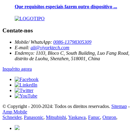
Que requisitos especiais fazem outro dispositivo ...
Contate-nos
Mobile/ WhatsApp:
0086-13798305309
E-mail:
ali@viyorktech.com
Endereço:
1103, Bloco C, South Building, Luo Fang Road,
distrito de Luohu, Shenzhen, 518001, China
Inquérito agora
© Copyright - 2010-2024: Todos os direitos reservados.
Sitemap
-
Amp Mobile
Schneider
,
Panasonic
,
Mitsubishi
,
Yaskawa
,
Fanuc
,
Omron
,