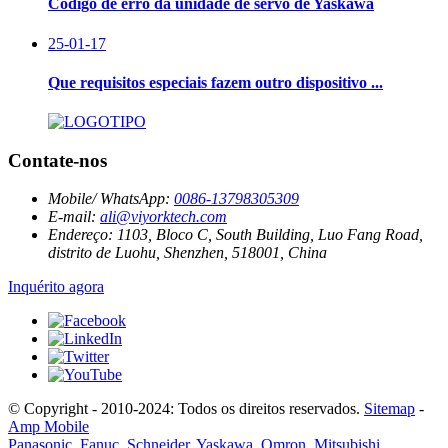
Código de erro da unidade de servo de Yaskawa
25-01-17
Que requisitos especiais fazem outro dispositivo ...
Contate-nos
Mobile/ WhatsApp:
0086-13798305309
E-mail:
ali@viyorktech.com
Endereço:
1103, Bloco C, South Building, Luo Fang Road,
distrito de Luohu, Shenzhen, 518001, China
Inquérito agora
© Copyright - 2010-2024: Todos os direitos reservados.
Sitemap
-
Amp Mobile
Panasonic
,
Fanuc
,
Schneider
,
Yaskawa
,
Omron
,
Mitsubishi
,