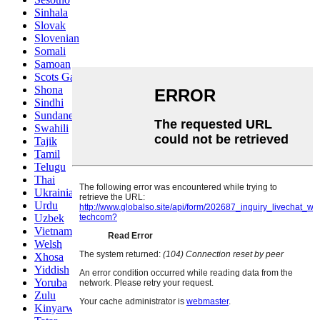
Sinhala
Slovak
Slovenian
Somali
Samoan
Scots Gaelic
Shona
Sindhi
Sundanese
Swahili
Tajik
Tamil
Telugu
Thai
Ukrainian
Urdu
Uzbek
Vietnamese
Welsh
Xhosa
Yiddish
Yoruba
Zulu
Kinyarwanda