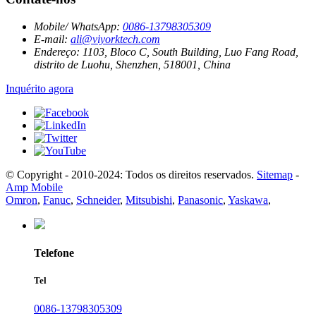
Mobile/ WhatsApp:
0086-13798305309
E-mail:
ali@viyorktech.com
Endereço:
1103, Bloco C, South Building, Luo Fang Road,
distrito de Luohu, Shenzhen, 518001, China
Inquérito agora
© Copyright - 2010-2024: Todos os direitos reservados.
Sitemap
-
Amp Mobile
Omron
,
Fanuc
,
Schneider
,
Mitsubishi
,
Panasonic
,
Yaskawa
,
Telefone
Tel
0086-13798305309