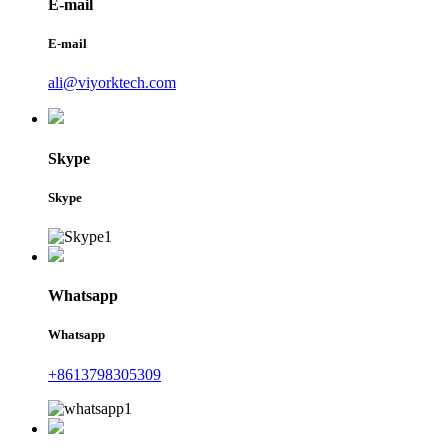
E-mail
E-mail
ali@viyorktech.com
Skype
Skype
Whatsapp
Whatsapp
+8613798305309