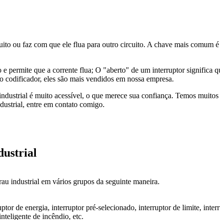
ircuito ou faz com que ele flua para outro circuito. A chave mais comu
 e permite que a corrente flua; O "aberto" de um interruptor significa qu
vo codificador, eles são mais vendidos em nossa empresa.
ustrial é muito acessível, o que merece sua confiança. Temos muitos ti
dustrial, entre em contato comigo.
dustrial
u industrial em vários grupos da seguinte maneira.
tor de energia, interruptor pré-selecionado, interruptor de limite, interr
inteligente de incêndio, etc.