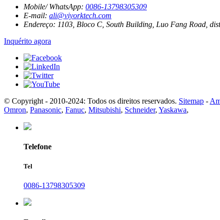
Mobile/ WhatsApp:
0086-13798305309
E-mail:
ali@viyorktech.com
Endereço:
1103, Bloco C, South Building, Luo Fang Road, dis
Inquérito agora
© Copyright - 2010-2024: Todos os direitos reservados.
Sitemap
-
Am
Omron
,
Panasonic
,
Fanuc
,
Mitsubishi
,
Schneider
,
Yaskawa
,
Telefone
Tel
0086-13798305309