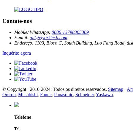
Contate-nos
Mobile/ WhatsApp:
0086-13798305309
E-mail:
ali@viyorktech.com
Endereço:
1103, Bloco C, South Building, Luo Fang Road, dis
Inquérito agora
© Copyright - 2010-2024: Todos os direitos reservados.
Sitemap
-
Am
Omron
,
Mitsubishi
,
Fanuc
,
Panasonic
,
Schneider
,
Yaskawa
,
Telefone
Tel