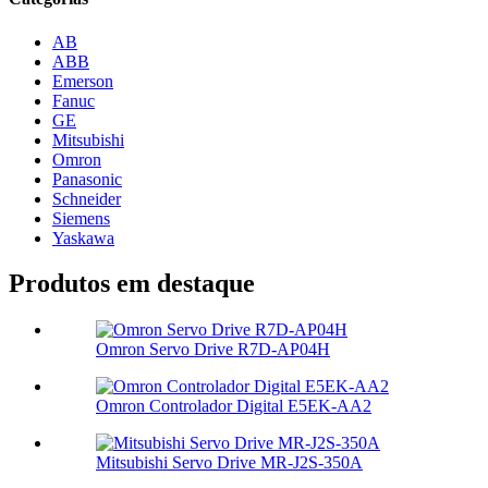
AB
ABB
Emerson
Fanuc
GE
Mitsubishi
Omron
Panasonic
Schneider
Siemens
Yaskawa
Produtos em destaque
Omron Servo Drive R7D-AP04H
Omron Controlador Digital E5EK-AA2
Mitsubishi Servo Drive MR-J2S-350A