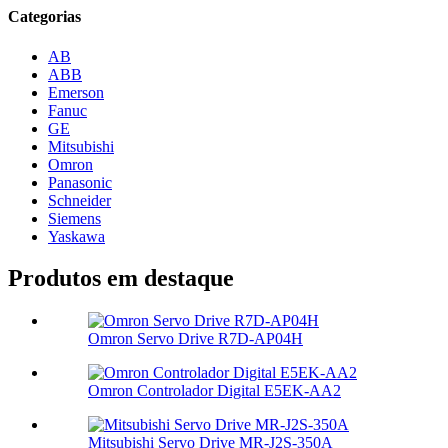
Categorias
AB
ABB
Emerson
Fanuc
GE
Mitsubishi
Omron
Panasonic
Schneider
Siemens
Yaskawa
Produtos em destaque
Omron Servo Drive R7D-AP04H
Omron Controlador Digital E5EK-AA2
Mitsubishi Servo Drive MR-J2S-350A