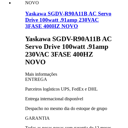
Yaskawa SGDV-R90A11B AC Servo
Drive 100watt .91amp 230VAC
3FASE 400HZ NOVO
Yaskawa SGDV-R90A11B AC
Servo Drive 100watt .91amp
230VAC 3FASE 400HZ
NOVO
Mais informações
ENTREGA
Parceiros logísticos UPS, FedEx e DHL
Entrega internacional disponível
Despacho no mesmo dia do estoque de grupo
GARANTIA
Todas as peças novas com garantia de 12 meses