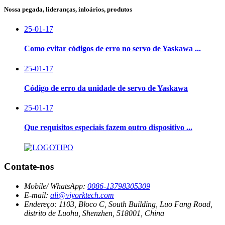
Nossa pegada, lideranças, inloários, produtos
25-01-17
Como evitar códigos de erro no servo de Yaskawa ...
25-01-17
Código de erro da unidade de servo de Yaskawa
25-01-17
Que requisitos especiais fazem outro dispositivo ...
Contate-nos
Mobile/ WhatsApp:
0086-13798305309
E-mail:
ali@viyorktech.com
Endereço:
1103, Bloco C, South Building, Luo Fang Road,
distrito de Luohu, Shenzhen, 518001, China