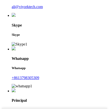
ali@viyorktech.com
Skype
Skype
Whatsapp
Whatsapp
+8613798305309
Principal