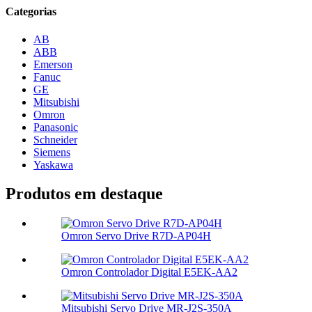
Categorias
AB
ABB
Emerson
Fanuc
GE
Mitsubishi
Omron
Panasonic
Schneider
Siemens
Yaskawa
Produtos em destaque
Omron Servo Drive R7D-AP04H
Omron Controlador Digital E5EK-AA2
Mitsubishi Servo Drive MR-J2S-350A