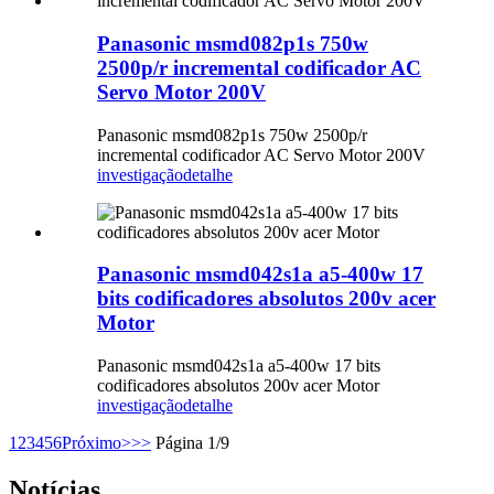
Panasonic msmd082p1s 750w
2500p/r incremental codificador AC
Servo Motor 200V
Panasonic msmd082p1s 750w 2500p/r
incremental codificador AC Servo Motor 200V
investigação
detalhe
Panasonic msmd042s1a a5-400w 17
bits codificadores absolutos 200v acer
Motor
Panasonic msmd042s1a a5-400w 17 bits
codificadores absolutos 200v acer Motor
investigação
detalhe
1
2
3
4
5
6
Próximo>
>>
Página 1/9
Notícias