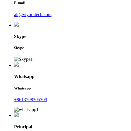
E-mail
ali@viyorktech.com
Skype
Skype
Whatsapp
Whatsapp
+8613798305309
Principal